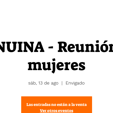
Eventos
Nosotros
Donaciones
UINA - Reunió
mujeres
sáb, 13 de ago
  |  
Envigado
Las entradas no están a la venta
Ver otros eventos